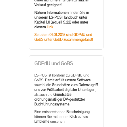
daher nicht mehr für den Einsatz im
Verkauf geeignet!
Nähere Informationen finden Sie in
unserem LS-POS Handbuch unter
Kapitel 1.8 (aktuell S.22) oder unter
diesem
Link
.
Seit dem 01.01.2015 sind GDPdU und
GoBS unter GoBD zusammengefasst!
GDPdU und GoBS
LS-POS ist konform zu GDPdU und
GoBS. Damit
erfüllt unsere Software
sowohl die
Grundsätze zum Datenzugriff
und zur Prüfbarkeit digitaler Unterlagen
,
als auch die
Grundsätze
ordnungsmäßiger DV-gestützter
Buchführungssysteme
.
Eine entsprechende
Bescheinigung
können Sie mit einem
Klick auf die
Embleme
einsehen.