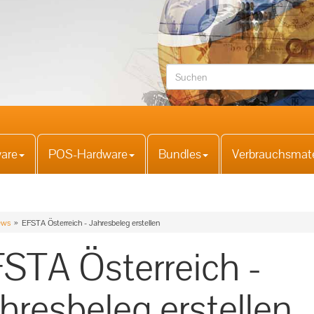
are
POS-Hardware
Bundles
Verbrauchsmate
ws
EFSTA Österreich - Jahresbeleg erstellen
STA Österreich -
hresbeleg erstellen