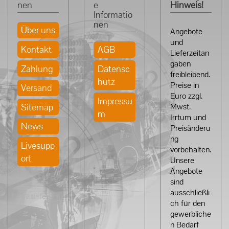
nen
e
Hinweis!
Informatio
nen
Über uns
Angebote
und
Kontakt
AGB
Lieferzeitan
gaben
Zahlung
Datensc
freibleibend.
hutz
Preise in
Versand
Euro zzgl.
Impressu
Sitemap
Mwst.
m
Irrtum und
News
Preisänderu
ng
Livesupp
vorbehalten.
ort
Unsere
Angebote
sind
ausschließli
ch für den
gewerbliche
n Bedarf