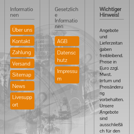
Informatio
Gesetzlich
Wichtiger
nen
e
Hinweis!
Informatio
nen
Über uns
Angebote
und
Kontakt
AGB
Lieferzeitan
gaben
Zahlung
Datensc
freibleibend.
hutz
Preise in
Versand
Euro zzgl.
Impressu
Sitemap
Mwst.
m
Irrtum und
News
Preisänderu
ng
Livesupp
vorbehalten.
ort
Unsere
Angebote
sind
ausschließli
ch für den