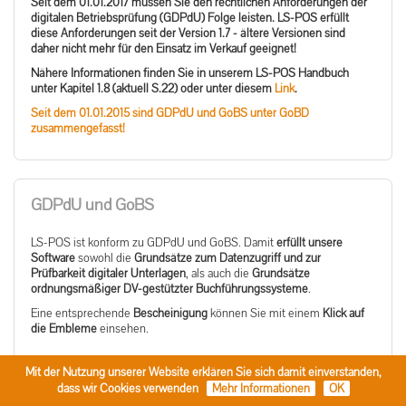
Seit dem 01.01.2017 müssen Sie den rechtlichen Anforderungen der
digitalen Betriebsprüfung (GDPdU) Folge leisten. LS-POS erfüllt
diese Anforderungen seit der Version 1.7 - ältere Versionen sind
daher nicht mehr für den Einsatz im Verkauf geeignet!
Nähere Informationen finden Sie in unserem LS-POS Handbuch
unter Kapitel 1.8 (aktuell S.22) oder unter diesem
Link
.
Seit dem 01.01.2015 sind GDPdU und GoBS unter GoBD
zusammengefasst!
GDPdU und GoBS
LS-POS ist konform zu GDPdU und GoBS. Damit
erfüllt unsere
Software
sowohl die
Grundsätze zum Datenzugriff und zur
Prüfbarkeit digitaler Unterlagen
, als auch die
Grundsätze
ordnungsmäßiger DV-gestützter Buchführungssysteme
.
Eine entsprechende
Bescheinigung
können Sie mit einem
Klick auf
die Embleme
einsehen.
Mit der Nutzung unserer Website erklären Sie sich damit einverstanden,
dass wir Cookies verwenden
Mehr Informationen
OK