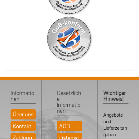
Informatio
Gesetzlich
Wichtiger
nen
e
Hinweis!
Informatio
nen
Über uns
Angebote
und
Kontakt
AGB
Lieferzeitan
gaben
Zahlung
Datensc