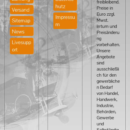
freibleibend.
hutz
Preise in
Versand
Euro zzgl.
Impressu
Sitemap
Mwst.
m
Irrtum und
News
Preisänderu
ng
Livesupp
vorbehalten.
ort
Unsere
Angebote
sind
ausschließli
ch für den
gewerbliche
n Bedarf
von Handel,
Handwerk,
Industrie,
Behörden,
Gewerbe
und
Selbständig