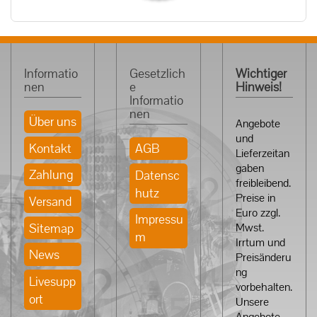
Informatio
Gesetzlich
Wichtiger
nen
e
Hinweis!
Informatio
nen
Über uns
Angebote
und
Kontakt
AGB
Lieferzeitan
gaben
Zahlung
Datensc
freibleibend.
hutz
Preise in
Versand
Euro zzgl.
Impressu
Sitemap
Mwst.
m
Irrtum und
News
Preisänderu
ng
Livesupp
vorbehalten.
ort
Unsere
Angebote