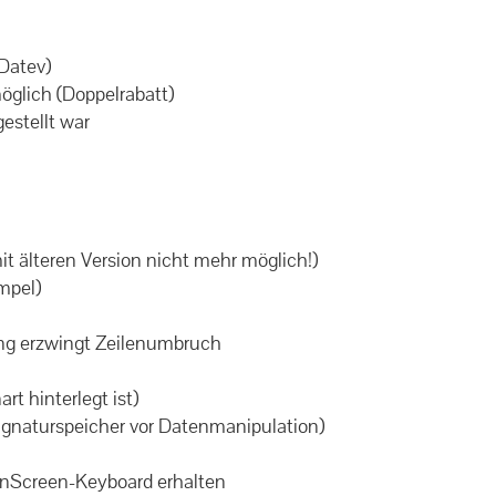
Datev)
möglich (Doppelrabatt)
estellt war
it älteren Version nicht mehr möglich!)
empel)
tung erzwingt Zeilenumbruch
rt hinterlegt ist)
 Signaturspeicher vor Datenmanipulation)
 OnScreen-Keyboard erhalten