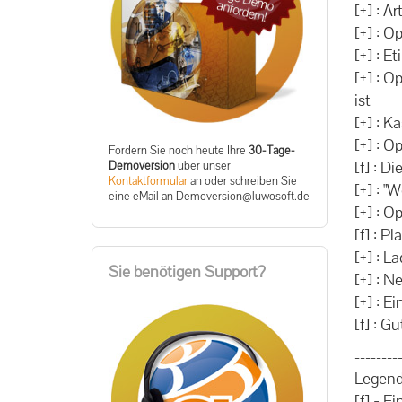
[+] : 
[+] : 
[+] : E
[+] : 
ist
[+] : K
[+] : O
Fordern Sie noch heute Ihre
30-Tage-
[f] : D
Demoversion
über unser
Kontaktformular
an oder schreiben Sie
[+] : "
eine eMail an
ed.tfosowul@noisrevomeD
[+] : O
[f] : P
[+] : 
Sie benötigen Support?
[+] : 
[+] : 
[f] : 
--------
Legend
[f] = E