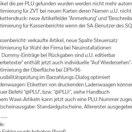
Artikel die per PLU gefunden wurden werden nicht mehr aut
Optimierung für ZVT bei neuen Karten deren Namen u.U. nich
tikettendruck: neue Artikelfelder "Anmerkung" und "Beschreib
Optimierung für Kassenberichte wenn der SA-Benutzer des SQ
assenbericht: verkaufte Artikel, neue Spalte Steuersatz
ptimierung für Wahl der Firma bei Neuinstallationen
ie Dummy-Einträge bei Rückgaben sind u.U. editierbar
Werbetexter" enthält jetzt auch individuelle "Auf Wiedersehen
ptimierung der Oberfläche bei DPI>96
lausibilitätsprüfung im Barzahlungs-Dialog optimiert
Ladenwaagen: Etiketten von druckenden Ladenwaagen könne
Neuer Befehl "@PLU", bzw. "@PLU:", siehe Handbuch
Einem Wawi-Artikeln kann jetzt auch eine PLU-Nummer zuge
Gutscheinausgabe: Standardgutscheine, Allererster ausgegebe
-----
e:
in Fehler wurde behoben (fixed)