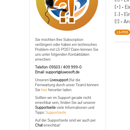
[+] = 
[-] = E
[!] = 
LS-POS
Sie möchten Ihre Subscription
verlängern oder haben ein technisches
Problem mit LS-POS? Dann können Sie
uns unter folgenden Kontaktdaten
erreichen:
Telefon: 09503 / 409 999-0
ed.tfosowul@troppus :liamE
Unseren
Livesupport
(für die
Fernwartung durch unser Team) können
Sie
hier
herunter laden.
Sollten wir im Support gerade nicht
erreichbar sein, finden Sie auf unserer
Supportseite
viele Informationen und
Tipps:
Supportseite
Auf der Supportseite sind wir auch per
Chat
erreichbar!