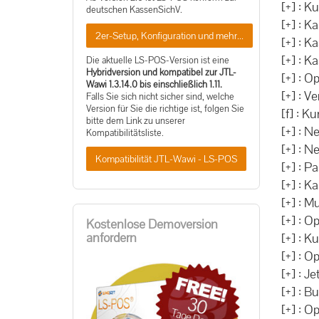
[+] : K
deutschen KassenSichV.
[+] : K
2er-Setup, Konfiguration und mehr...
[+] : K
[+] : K
Die aktuelle LS-POS-Version ist eine
Hybridversion und kompatibel zur JTL-
[+] : 
Wawi 1.3.14.0 bis einschließlich 1.11.
[+] : 
Falls Sie sich nicht sicher sind, welche
Version für Sie die richtige ist, folgen Sie
[f] : 
bitte dem Link zu unserer
[+] : N
Kompatibilitätsliste.
[+] : 
Kompatibilität JTL-Wawi - LS-POS
[+] : P
[+] : K
[+] : M
[+] : O
Kostenlose Demoversion
anfordern
[+] : K
[+] : O
[+] : J
[+] : B
[+] : 