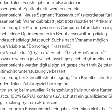
undendialog: Fenster jetzt in Größe änderbar
assenbericht: Spaltenbreite werden gemerkt
assenbericht: Neues Segment "Kassenbuch" (exportierbar für 
assenbetrieb: Warenkorbrabatt jetzt trotz rabattierter Artikel 
Optimierung bei Prüfung wenn das Computerdatum falsch eing
Verschiedene Optimierungen im Benutzerverwaltungsdialog
Kundesuchedialog: Jetzt auch Suche nach Vorname möglich
eue Variable auf Bonvorlage: "KassenID"
Neue Variable für "@System:"-Befehl: "{LetzteBonNummer}"
assworte werden jetzt verschlüsselt gespeichert (Anmelden m
assenberichte werden digital signiert gespeichert (mit Zeitst
ultimonitorunterstützung verbessert
ptimierung bei Schnelltastenbelegung, " " im Knopfbeschrif
undendialog: Zahlungsziel hinzugefügt
ptimierung bei manueller Kartenzahlung (falls nur eine Kartena
etzt zu 100% GdPdU-konform (u.A. schützt ein qualifizierter
ug-Tracking-System aktualisiert
Optimierung im Kassenbetrieb, Eingabezeilenfokus bleibt bei