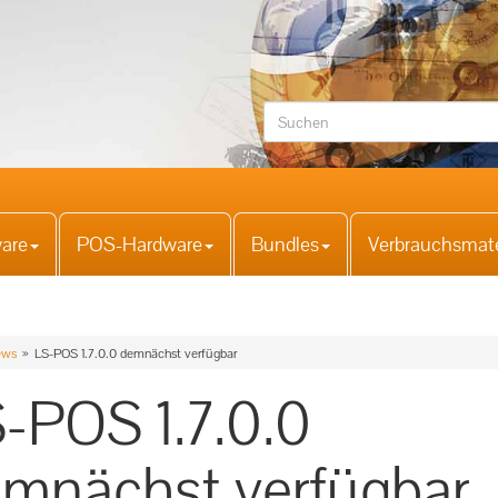
are
POS-Hardware
Bundles
Verbrauchsmate
ws
LS-POS 1.7.0.0 demnächst verfügbar
-POS 1.7.0.0
mnächst verfügbar