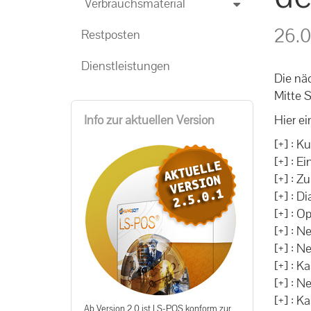
Verbrauchsmaterial
26.0
Restposten
Dienstleistungen
Die nä
Mitte 
Info zur aktuellen Version
Hier ei
[+] : K
[+] : 
[+] : Z
[+] : D
[+] : O
[+] : 
[+] : N
[+] : K
[+] : N
[+] : K
Ab Version 2.0 ist LS-POS konform zur