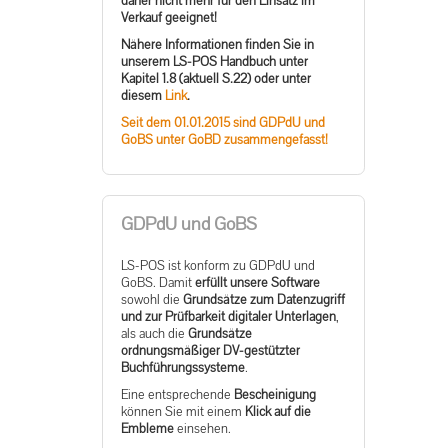
daher nicht mehr für den Einsatz im
Verkauf geeignet!
Nähere Informationen finden Sie in
unserem LS-POS Handbuch unter
Kapitel 1.8 (aktuell S.22) oder unter
diesem
Link
.
Seit dem 01.01.2015 sind GDPdU und
GoBS unter GoBD zusammengefasst!
GDPdU und GoBS
LS-POS ist konform zu GDPdU und
GoBS. Damit
erfüllt unsere Software
sowohl die
Grundsätze zum Datenzugriff
und zur Prüfbarkeit digitaler Unterlagen
,
als auch die
Grundsätze
ordnungsmäßiger DV-gestützter
Buchführungssysteme
.
Eine entsprechende
Bescheinigung
können Sie mit einem
Klick auf die
Embleme
einsehen.