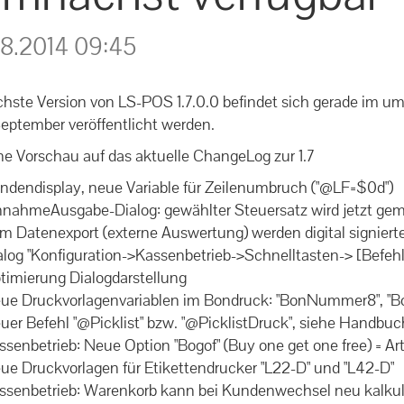
8.2014 09:45
chste Version von LS-POS 1.7.0.0 befindet sich gerade im um
September veröffentlicht werden.
ne Vorschau auf das aktuelle ChangeLog zur 1.7
undendisplay, neue Variable für Zeilenumbruch ("@LF=$0d")
EinnahmeAusgabe-Dialog: gewählter Steuersatz wird jetzt gem
um Datenexport (externe Auswertung) werden digital signierte
ialog "Konfiguration->Kassenbetrieb->Schnelltasten-> [Befehl
ptimierung Dialogdarstellung
Neue Druckvorlagenvariablen im Bondruck: "BonNummer8",
euer Befehl "@Picklist" bzw. "@PicklistDruck", siehe Handbuc
assenbetrieb: Neue Option "Bogof" (Buy one get one free) = 
eue Druckvorlagen für Etikettendrucker "L22-D" und "L42-D"
assenbetrieb: Warenkorb kann bei Kundenwechsel neu kalkuli