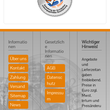
Informatio
Gesetzlich
Wichtiger
nen
e
Hinweis!
Informatio
nen
Über uns
Angebote
und
Kontakt
AGB
Lieferzeitan
gaben
Zahlung
Datensc
freibleibend.
hutz
Preise in
Versand
Euro zzgl.
Impressu
Sitemap
Mwst.
m
Irrtum und
News
Preisänderu