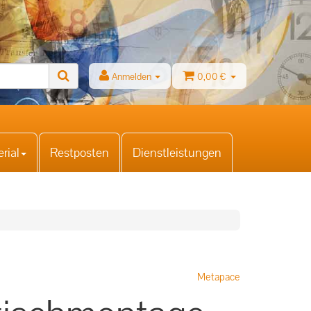
Anmelden
0,00 €
rial
Restposten
Dienstleistungen
Metapace