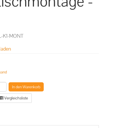
tischmontage -
L-K1-MONT
laden
sand
In den Warenkorb
Vergleichsliste