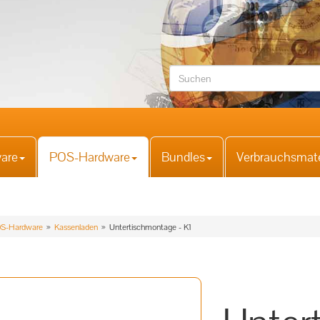
are
POS-Hardware
Bundles
Verbrauchsmate
S-Hardware
Kassenladen
Untertischmontage - K1