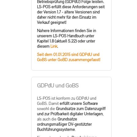
Betriebsprüfung (GDPdU) Folge leisten.
LS-POS erfüllt diese Anforderungen seit
der Version 1.7 - ältere Versionen sind
daher nicht mehr für den Einsatz im
Verkauf geeignet!
Nähere Informationen finden Sie in
unserem LS-POS Handbuch unter
Kapitel 1.8 (aktuell S.22) oder unter
diesem
Link
.
Seit dem 01.01.2015 sind GDPdU und
GoBS unter GoBD zusammengefasst!
GDPdU und GoBS
LS-POS ist konform zu GDPdU und
GoBS. Damit
erfüllt unsere Software
sowohl die
Grundsätze zum Datenzugriff
und zur Prüfbarkeit digitaler Unterlagen
,
als auch die
Grundsätze
ordnungsmäßiger DV-gestützter
Buchführungssysteme
.