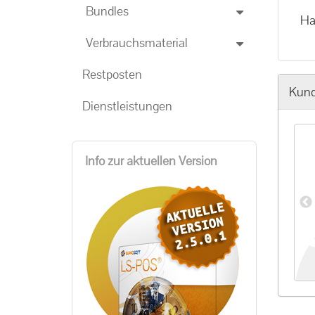
Bundles
Ha
Verbrauchsmaterial
Restposten
Kund
Dienstleistungen
Info zur aktuellen Version
ronic Payment
50 Thermo-Bonrollen, 80m
00 €
*
126,00 €
*