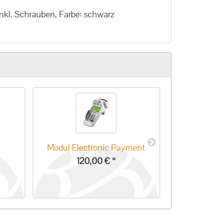
nkl. Schrauben, Farbe: schwarz
Modul Electronic Payment
50 Thermo
120,00 €
*
12