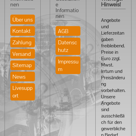
nen
e
Hinweis!
Informatio
nen
Über uns
Angebote
und
Kontakt
AGB
Lieferzeitan
gaben
Zahlung
Datensc
freibleibend.
hutz
Preise in
Versand
Euro zzgl.
Impressu
Sitemap
Mwst.
m
Irrtum und
News
Preisänderu
ng
Livesupp
vorbehalten.
ort
Unsere
Angebote
sind
ausschließli
ch für den
gewerbliche
n Bedarf