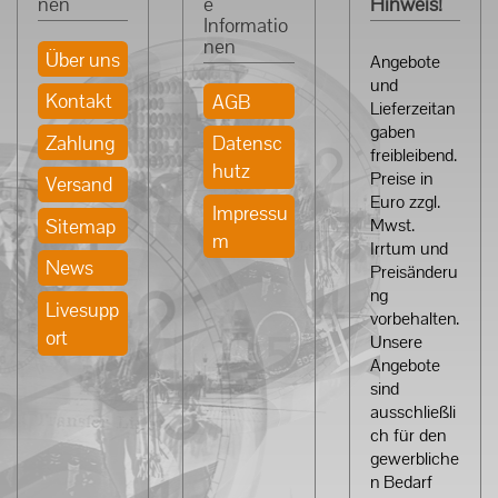
nen
e
Hinweis!
Informatio
nen
Über uns
Angebote
und
Kontakt
AGB
Lieferzeitan
gaben
Zahlung
Datensc
freibleibend.
hutz
Preise in
Versand
Euro zzgl.
Impressu
Sitemap
Mwst.
m
Irrtum und
News
Preisänderu
ng
Livesupp
vorbehalten.
ort
Unsere
Angebote
sind
ausschließli
ch für den
gewerbliche
n Bedarf