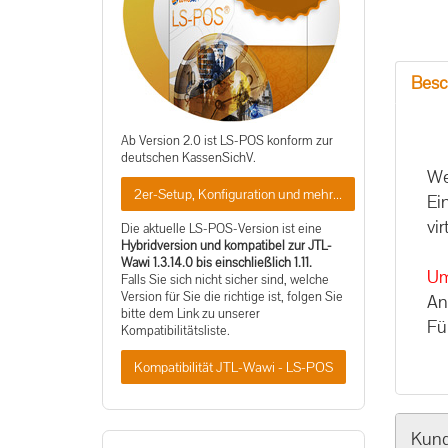
Besc
Ab Version 2.0 ist LS-POS konform zur
deutschen KassenSichV.
We
2er-Setup, Konfiguration und mehr...
Ei
vi
Die aktuelle LS-POS-Version ist eine
Hybridversion und kompatibel zur JTL-
Wawi 1.3.14.0 bis einschließlich 1.11.
Um
Falls Sie sich nicht sicher sind, welche
Version für Sie die richtige ist, folgen Sie
An
bitte dem Link zu unserer
Fü
Kompatibilitätsliste.
Kompatibilität JTL-Wawi - LS-POS
Kund