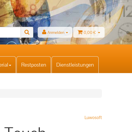
Anmelden
0,00 €
rial
Restposten
Dienstleistungen
Luwosoft