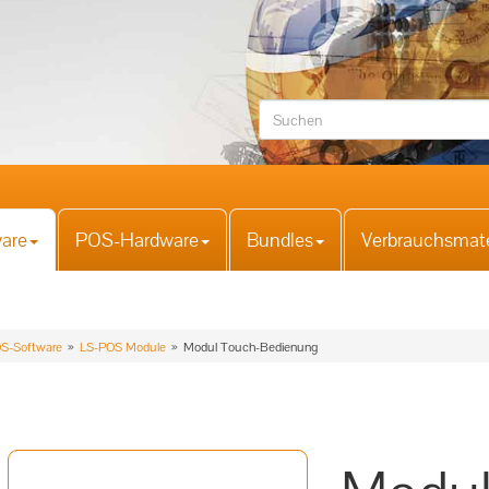
are
POS-Hardware
Bundles
Verbrauchsmate
S-Software
LS-POS Module
Modul Touch-Bedienung