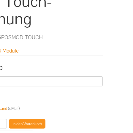
 Touch-
nung
SPOSMOD-TOUCH
 Module
D
sand
(eMail)
In den Warenkorb