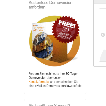
Kostenlose Demoversion
anfordern
ronic Payment
Modul Deutschland
(KassenSichV) - ab Version
00 €
*
2.0.
100,00 €
*
Fordern Sie noch heute Ihre
30-Tage-
Demoversion
über unser
Kontaktformular
an oder schreiben Sie
eine eMail an
ed.tfosowul@noisrevomeD
Sie benötigen Support?