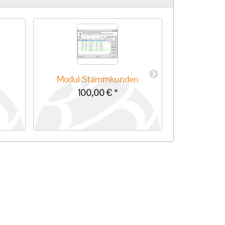
Modul Stammkunden
Modul Ben
100,00 €
*
80