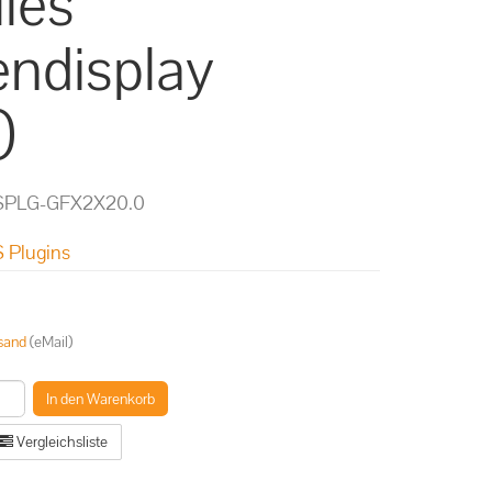
lles
ndisplay
)
SPLG-GFX2X20.0
 Plugins
sand
(eMail)
In den Warenkorb
Vergleichsliste