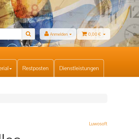
Anmelden
0,00 €
rial
Restposten
Dienstleistungen
Luwosoft