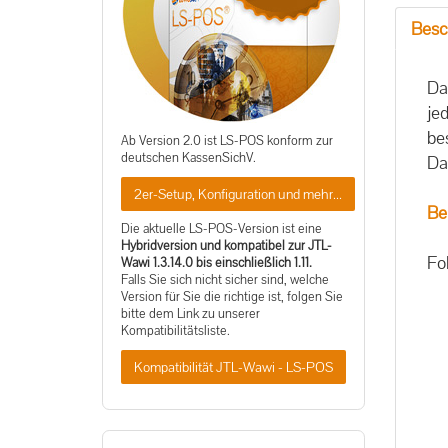
Besc
Da
je
be
Ab Version 2.0 ist LS-POS konform zur
deutschen KassenSichV.
Da
2er-Setup, Konfiguration und mehr...
Be
Die aktuelle LS-POS-Version ist eine
Hybridversion und kompatibel zur JTL-
Fo
Wawi 1.3.14.0 bis einschließlich 1.11.
Falls Sie sich nicht sicher sind, welche
Version für Sie die richtige ist, folgen Sie
bitte dem Link zu unserer
Kompatibilitätsliste.
Kompatibilität JTL-Wawi - LS-POS