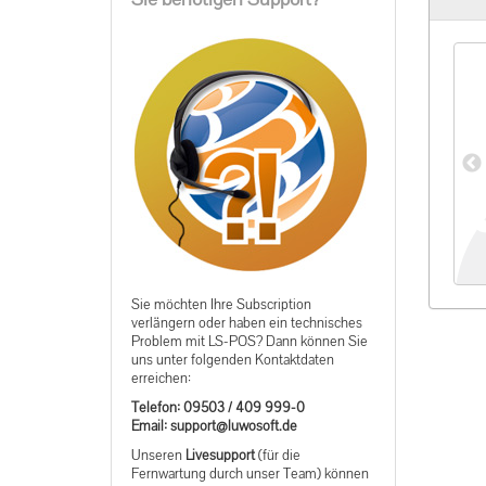
h-Bedienung
Modul Gutscheine
00 €
*
60,00 €
*
Sie möchten Ihre Subscription
verlängern oder haben ein technisches
Problem mit LS-POS? Dann können Sie
uns unter folgenden Kontaktdaten
erreichen:
Telefon: 09503 / 409 999-0
ed.tfosowul@troppus :liamE
Unseren
Livesupport
(für die
Fernwartung durch unser Team) können