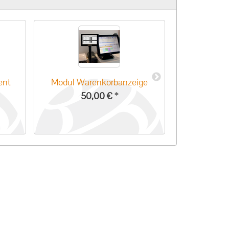
ent
Modul Warenkorbanzeige
LS-P
50,00 €
*
29