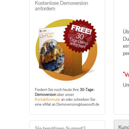
Kostenlose Demoversion
anfordern
Üb
Du
ei
pe
*
V
Um
Fordern Sie noch heute Ihre
30-Tage-
Demoversion
über unser
Kontaktformular
an oder schreiben Sie
eine eMail an
ed.tfosowul@noisrevomeD
Kund
Sie benötigen Support?